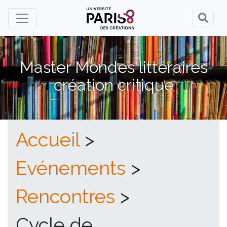
Master Mondes littéraires
création critique
Accueil
>
Evénements
>
Rencontres
>
Cycle de