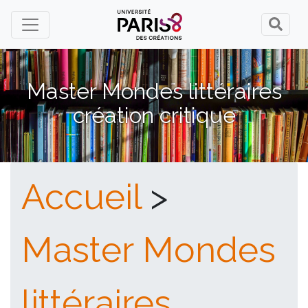
Master Mondes littéraires
création critique
Accueil
>
Master Mondes
littéraires